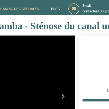
Email
CAMPAGNES SPECIALES
BLOG
contact@1000po
mba - Sténose du canal u
c
Next